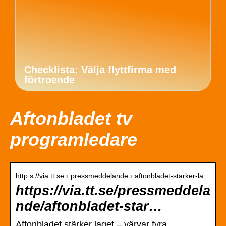
Checklista: Välja flyttfirma med
förtroende
Aftonbladet tv
programledare
http s://via.tt.se › pressmeddelande › aftonbladet-starker-la…
https://via.tt.se/pressmeddela
nde/aftonbladet-star…
Aftonbladet stärker laget – värvar fyra