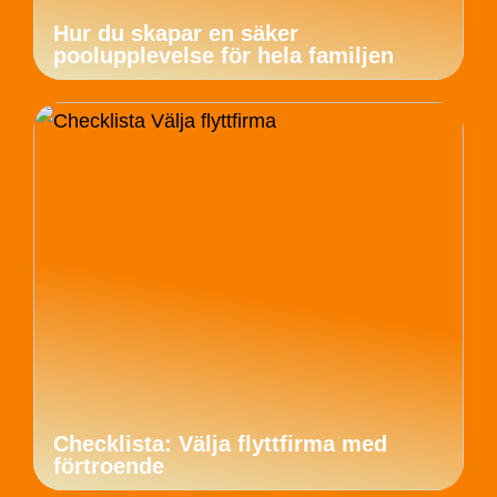
Hur du skapar en säker
poolupplevelse för hela familjen
Checklista: Välja flyttfirma med
förtroende