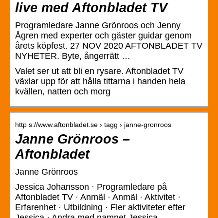
live med Aftonbladet TV
Programledare Janne Grönroos och Jenny
Ågren med experter och gäster guidar genom
årets köpfest. 27 NOV 2020 AFTONBLADET TV
NYHETER. Byte, ångerrätt …
Valet ser ut att bli en rysare. Aftonbladet TV
växlar upp för att hålla tittarna i handen hela
kvällen, natten och morg
http s://www.aftonbladet.se › tagg › janne-gronroos
Janne Grönroos –
Aftonbladet
Janne Grönroos
Jessica Johansson · Programledare på
Aftonbladet TV · Anmäl · Anmäl · Aktivitet ·
Erfarenhet · Utbildning · Fler aktiviteter efter
Jessica · Andra med namnet Jessica …