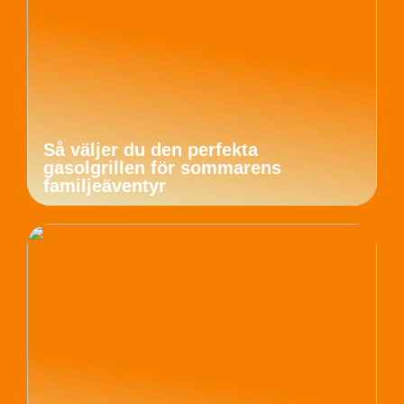
Så väljer du den perfekta
gasolgrillen för sommarens
familjeäventyr