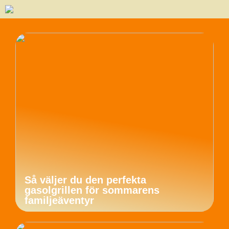
Så väljer du den perfekta
gasolgrillen för sommarens
familjeäventyr