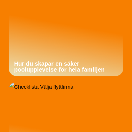
Hur du skapar en säker
poolupplevelse för hela familjen