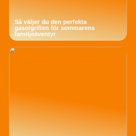
Så väljer du den perfekta
gasolgrillen för sommarens
familjeäventyr