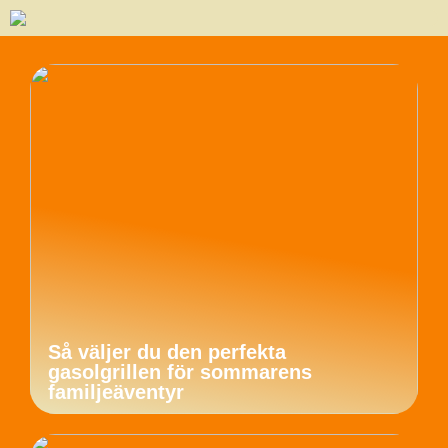
Så väljer du den perfekta
gasolgrillen för sommarens
familjeäventyr