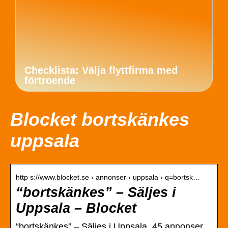
Checklista: Välja flyttfirma med
förtroende
Blocket bortskänkes
uppsala
http s://www.blocket.se › annonser › uppsala › q=bortsk…
“bortskänkes” – Säljes i
Uppsala – Blocket
“bortskänkes” – Säljes i Uppsala. 45 annonser.