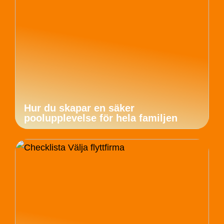
Hur du skapar en säker
poolupplevelse för hela familjen