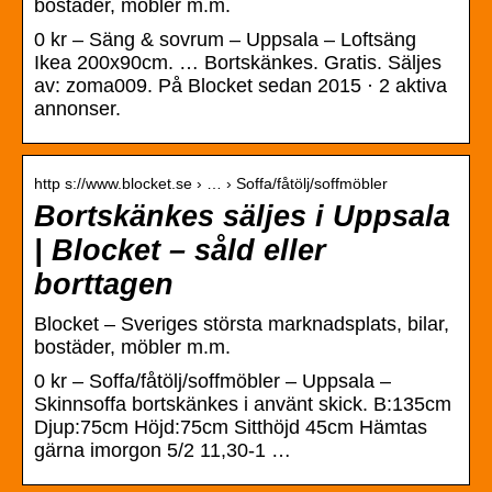
bostäder, möbler m.m.
0 kr – Säng & sovrum – Uppsala – Loftsäng
Ikea 200x90cm. … Bortskänkes. Gratis. Säljes
av: zoma009. På Blocket sedan 2015 · 2 aktiva
annonser.
http s://www.blocket.se › … › Soffa/fåtölj/soffmöbler
Bortskänkes säljes i Uppsala
| Blocket – såld eller
borttagen
Blocket – Sveriges största marknadsplats, bilar,
bostäder, möbler m.m.
0 kr – Soffa/fåtölj/soffmöbler – Uppsala –
Skinnsoffa bortskänkes i använt skick. B:135cm
Djup:75cm Höjd:75cm Sitthöjd 45cm Hämtas
gärna imorgon 5/2 11,30-1 …