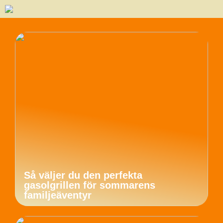
Så väljer du den perfekta
gasolgrillen för sommarens
familjeäventyr