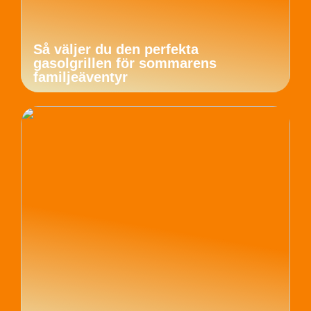
Så väljer du den perfekta
gasolgrillen för sommarens
familjeäventyr