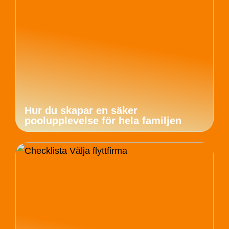
Hur du skapar en säker
poolupplevelse för hela familjen