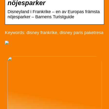
nöjesparker
Disneyland i Frankrike – en av Europas främsta
nöjesparker – Barnens Turistguide
Keywords: disney frankrike, disney paris paketresa