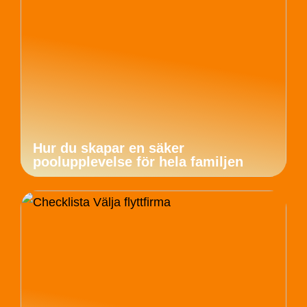
Hur du skapar en säker
poolupplevelse för hela familjen