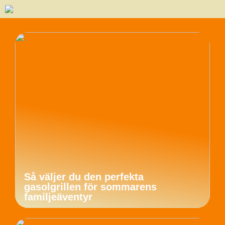
Så väljer du den perfekta
gasolgrillen för sommarens
familjeäventyr