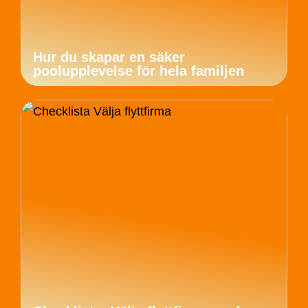
Hur du skapar en säker
poolupplevelse för hela familjen