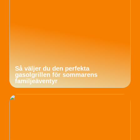
Så väljer du den perfekta
gasolgrillen för sommarens
familjeäventyr