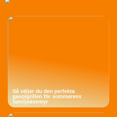
Så väljer du den perfekta
gasolgrillen för sommarens
familjeäventyr