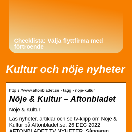
Checklista: Välja flyttfirma med
förtroende
Kultur och nöje nyheter
http s://www.aftonbladet.se › tagg › noje-kultur
Nöje & Kultur – Aftonbladet
Nöje & Kultur
Läs nyheter, artiklar och se tv-klipp om Nöje &
Kultur på Aftonbladet.se. 26 DEC 2022
AFTONBLADET TV NYHETER. Sångaren