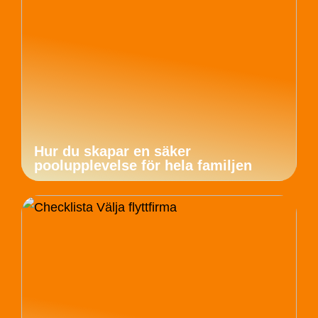
Hur du skapar en säker
poolupplevelse för hela familjen