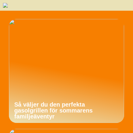
Så väljer du den perfekta
gasolgrillen för sommarens
familjeäventyr