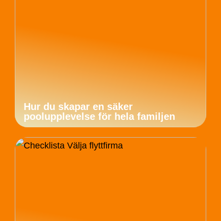
Hur du skapar en säker
poolupplevelse för hela familjen