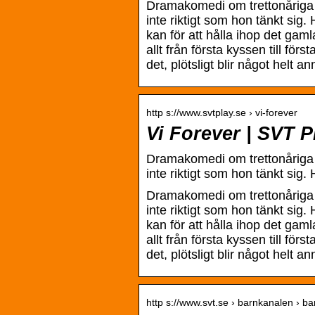
Dramakomedi om trettonåriga 
inte riktigt som hon tänkt si
kan för att hålla ihop det gaml
allt från första kyssen till f
det, plötsligt blir något helt an
http s://www.svtplay.se › vi-forever
Vi Forever | SVT P
Dramakomedi om trettonåriga 
inte riktigt som hon tänkt si
Dramakomedi om trettonåriga 
inte riktigt som hon tänkt si
kan för att hålla ihop det gaml
allt från första kyssen till f
det, plötsligt blir något helt an
http s://www.svt.se › barnkanalen › bar