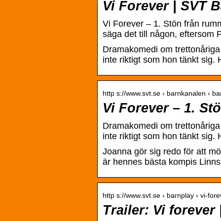
Vi Forever | SVT 
Vi Forever – 1. Stön från rumme
säga det till någon, eftersom 
Dramakomedi om trettonåriga 
inte riktigt som hon tänkt si
http s://www.svt.se › barnkanalen › bar
Vi Forever – 1. St
Dramakomedi om trettonåriga 
inte riktigt som hon tänkt si
Joanna gör sig redo för att möt
är hennes bästa kompis Linn
http s://www.svt.se › barnplay › vi-fo
Trailer: Vi forever