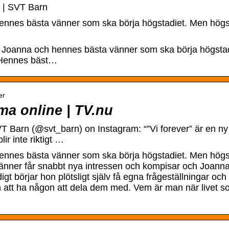
er | SVT Barn
nnes bästa vänner som ska börja högstadiet. Men högstadi
Joanna och hennes bästa vänner som ska börja högstadi
g. Hennes bäst…
er
ma online | TV.nu
 Barn (@svt_barn) on Instagram: “”Vi forever” är en ny
ir inte riktigt …
nnes bästa vänner som ska börja högstadiet. Men högstadi
änner får snabbt nya intressen och kompisar och Joanna 
t börjar hon plötsligt själv få egna frågeställningar och 
n att ha någon att dela dem med. Vem är man när livet som