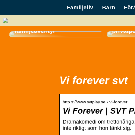
Familjeliv
Barn
För
Så väljer du den perfekta
gasolgrillen för sommarens
Hyr en 
familjeäventyr
privatp
Vi forever svt
http s://www.svtplay.se › vi-forever
Vi Forever | SVT P
Dramakomedi om trettonåriga 
inte riktigt som hon tänkt sig.