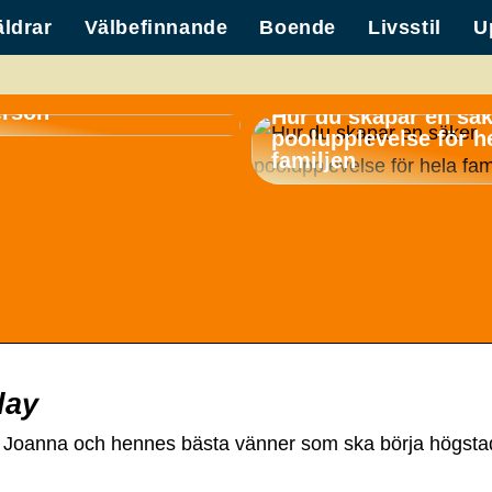
äldrar
Välbefinnande
Boende
Livsstil
U
container för
erson
Hur du skapar en sä
poolupplevelse för h
familjen
lay
Joanna och hennes bästa vänner som ska börja högstadie