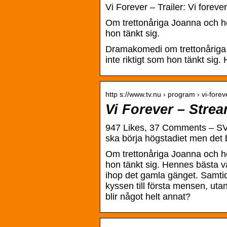
Vi Forever – Trailer: Vi forev
Om trettonåriga Joanna och he
hon tänkt sig.
Dramakomedi om trettonåriga 
inte riktigt som hon tänkt si
http s://www.tv.nu › program › vi-forev
Vi Forever – Strea
947 Likes, 37 Comments – SVT
ska börja högstadiet men det bl
Om trettonåriga Joanna och he
hon tänkt sig. Hennes bästa v
ihop det gamla gänget. Samtidig
kyssen till första mensen, uta
blir något helt annat?