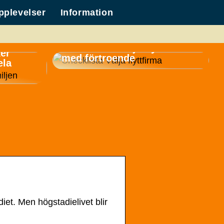
pplevelser
Information
Checklista: Välja flyttfirma
ker
med förtroende
ela
t. Men högstadielivet blir