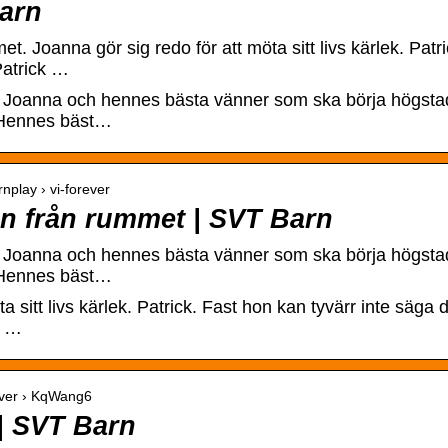
Barn
t. Joanna gör sig redo för att möta sitt livs kärlek. Patri
Patrick …
Joanna och hennes bästa vänner som ska börja högstadi
g. Hennes bäst…
nplay › vi-forever
ön från rummet | SVT Barn
Joanna och hennes bästa vänner som ska börja högstadie
g. Hennes bäst…
a sitt livs kärlek. Patrick. Fast hon kan tyvärr inte säga d
s …
rever › KqWang6
 | SVT Barn