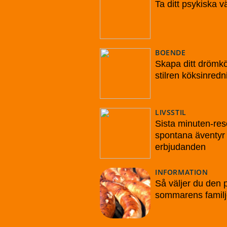
Ta ditt psykiska v
BOENDE
Skapa ditt drömk
stilren köksinredn
LIVSSTIL
Sista minuten-reso
spontana äventyr 
erbjudanden
INFORMATION
Så väljer du den p
sommarens familj