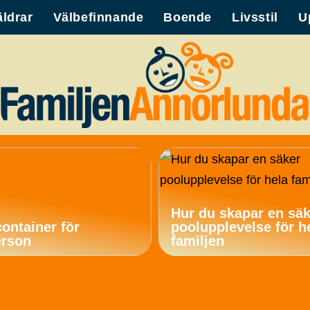
äldrar
Välbefinnande
Boende
Livsstil
U
Hur du skapar en sä
container för
poolupplevelse för h
erson
familjen