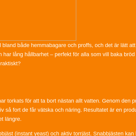
val bland både hemmabagare och proffs, och det är lätt att 
 har lång hållbarhet – perfekt för alla som vill baka brö
raktiskt?
 har torkats för att ta bort nästan allt vatten. Genom den
 liv så fort de får vätska och näring. Resultatet är en pr
t längre.
bbjäst (instant yeast) och aktiv torrjäst. Snabbjästen kan 