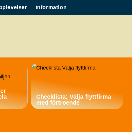
pplevelser
Information
ker
ela
Checklista: Välja flyttfirma
med förtroende