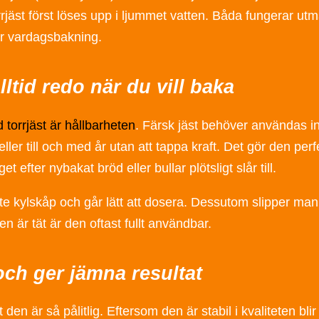
rjäst först löses upp i ljummet vatten. Båda fungerar utm
r vardagsbakning.
lltid redo när du vill baka
 torrjäst är hållbarheten
. Färsk jäst behöver användas in
eller till och med år utan att tappa kraft. Det gör den perf
 efter nybakat bröd eller bullar plötsligt slår till.
 inte kylskåp och går lätt att dosera. Dessutom slipper ma
 är tät är den oftast fullt användbar.
och ger jämna resultat
 den är så pålitlig. Eftersom den är stabil i kvaliteten bl