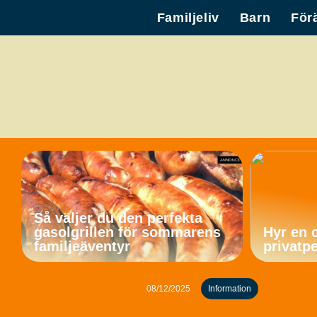
Familjeliv
Barn
För
Så väljer du den perfekta
gasolgrillen för sommarens
Hyr en 
familjeäventyr
privatp
08/12/2025
Information