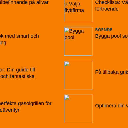
älbefinnande på allvar
Checklista: Vä
förtroende
BOENDE
ök med smart och
Bygga pool so
ing
20/10/2022
r: Din guide till
Få tillbaka gni
och fantastiska
15/10/2022
erfekta gasolgrillen för
Optimera din v
eäventyr