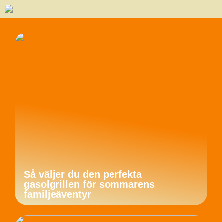
Så väljer du den perfekta
gasolgrillen för sommarens
familjeäventyr