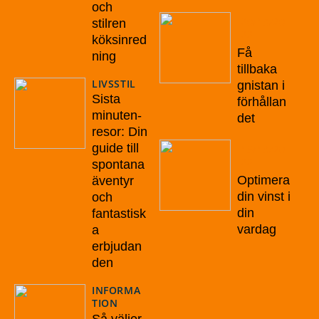
och
20/10/20
stilren
22
köksinred
Få
ning
tillbaka
LIVSSTIL
gnistan i
Sista
förhållan
minuten-
det
resor: Din
guide till
15/10/20
22
spontana
Optimera
äventyr
din vinst i
och
din
fantastisk
vardag
a
erbjudan
den
INFORMA
TION