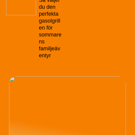
Så väljer
du den
perfekta
gasolgrill
en för
sommare
ns
familjeäv
entyr