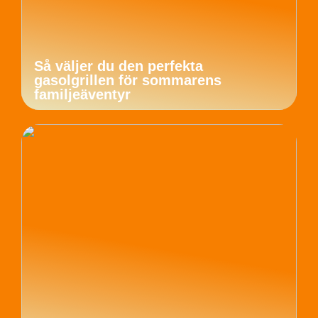
Så väljer du den perfekta
gasolgrillen för sommarens
familjeäventyr