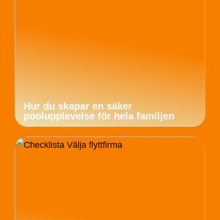
Hur du skapar en säker
poolupplevelse för hela familjen