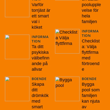
Varför
poolupple
torrjäst är
velse för
ett smart
hela
val i
familjen
köket
INFORMA
TION
INFORMA
Checklist
TION
Ta ditt
a: Välja
psykiska
flyttfirma
välbefinn
med
ande på
förtroend
allvar
e
BOENDE
BOENDE
Skapa
Bygga
ditt
pool som
drömkök
familjen
med
kan njuta
smart
av